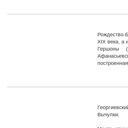
Рождество
Рождество-
XIX века, а 
Гершоны (
Афанасьевск
построенная 
Свято-Гео
Георгиевс
Вычулки.