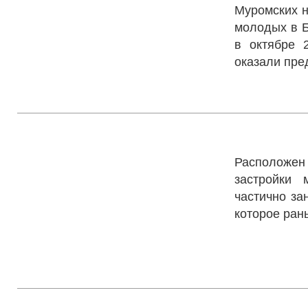
Муромских н
молодых в Б
в октябре 
оказали пре
Приход в 
Расположен 
застройки
частично за
которое ран
Приход в 