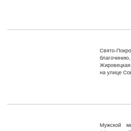
Свято-Пок
Свято-Покро
благочинию
Жировецкая 
на улице Со
Свято-Аф
Мужской м