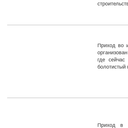
строительст
Свято-Тро
Приход во 
организован
где сейчас
болотистый 
Приход 
Февронии
Приход в 