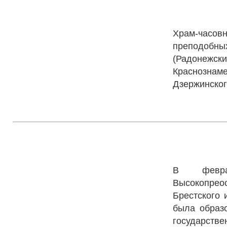
Пересвета
Храм-часовн
преподобн
(Радонежс
Краснозн
Дзержинского
Храм в 
скорбящих
В февра
Высокопре
Брестского 
была образ
государств