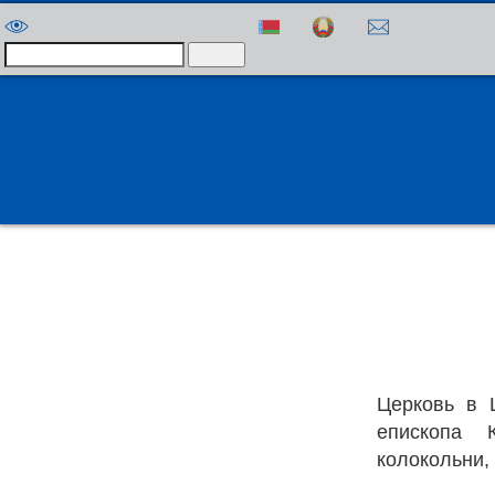
Версия для слабовидящих
Электронное
Ч
ДетямПлюс
ЛитВизитка
АртВизитка
б
Прав
Православное вероисповедание является самым расп
памятников и архитектурных достопримечательно
Ежегодно количество
православных храмов
только воз
Свято-Пре
Церковь в 
епископа 
колокольни,