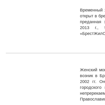
Временный 
открыт в бр
преданная 
2013 г., 
«БрестЖилС
Свято-Рож
Женский мо
возник в Бр
2002 гг. О
городского
непререкае
Православия