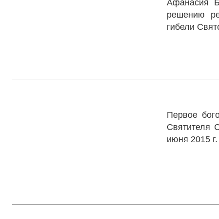
Афанасия Б
решению ре
гибели Свят
Церковь С
Первое бог
Святителя С
июня 2015 г.
Храм в ч