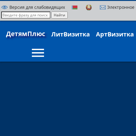
Версия для слабовидящих
Электронное
ДетямПлюс
ЛитВизитка
АртВизитка