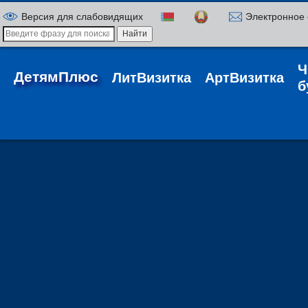
Версия для слабовидящих
Электронное
Ч
ДетямПлюс
ЛитВизитка
АртВизитка
б