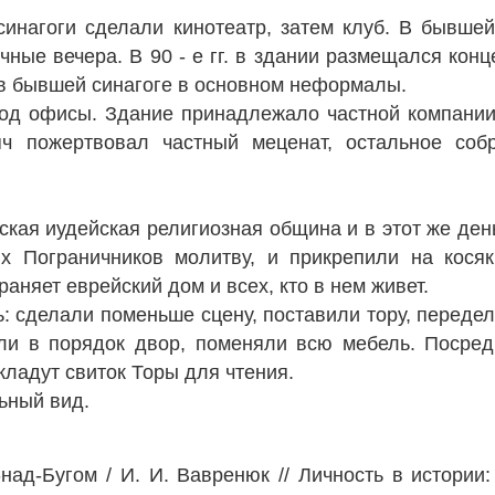
инагоги сделали кинотеатр, затем клуб. В бывшей
ные вечера. В 90 - е гг. в здании размещался конц
 в бывшей синагоге в основном неформалы.
од офисы. Здание принадлежало частной компании
ч пожертвовал частный меценат, остальное собр
стская иудейская религиозная община и в этот же д
х Пограничников молитву, и прикрепили на кося
аняет еврейский дом и всех, кто в нем живет.
: сделали поменьше сцену, поставили тору, переде
ли в порядок двор, поменяли всю мебель. Посред
кладут свиток Торы для чтения.
ьный вид.
над-Бугом / И. И. Вавренюк // Личность в истории: