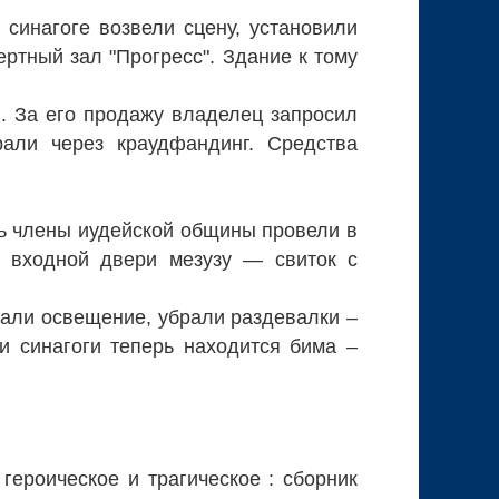
 синагоге возвели сцену, установили
ертный зал "Прогресс". Здание к тому
. За его продажу владелец запросил
али через краудфандинг. Средства
ень члены иудейской общины провели в
к входной двери мезузу — свиток с
лали освещение, убрали раздевалки –
и синагоги теперь находится бима –
 героическое и трагическое : сборник