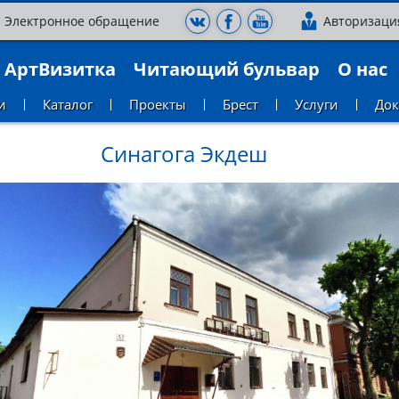
Электронное обращение
Авторизаци
АртВизитка
Читающий бульвар
О нас
и
Каталог
Проекты
Брест
Услуги
До
Синагога Экдеш