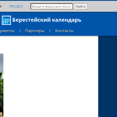
я
РУС
|
БЕЛ
Берестейский календарь
кументы
Партнёры
Контакты