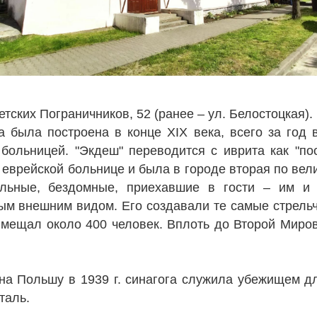
тских Пограничников, 52 (ранее – ул. Белостоцкая).
была построена в конце XIX века, всего за год в
больницей. "Экдеш" переводится с иврита как "по
 еврейской больнице и была в городе вторая по вели
ольные, бездомные, приехавшие в гости – им и
 внешним видом. Его создавали те самые стрельча
 вмещал около 400 человек. Вплоть до Второй Миро
а Польшу в 1939 г. синагога служила убежищем д
таль.