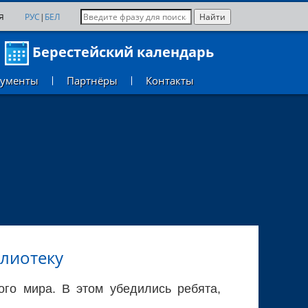
я
РУС
|
БЕЛ
Берестейский календарь
кументы
Партнёры
Контакты
блиотеку
ого мира. В этом убедились ребята,