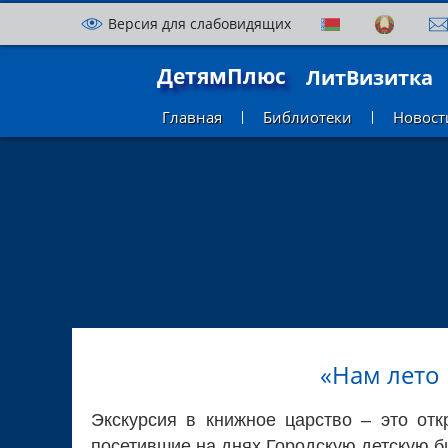
Версия для слабовидящих
ДетямПлюс
ЛитВизитка
Главная
Библиотеки
Новост
«Нам лето 
Экскурсия в книжное царство – это отк
посетившие на днях Городскую детскую б