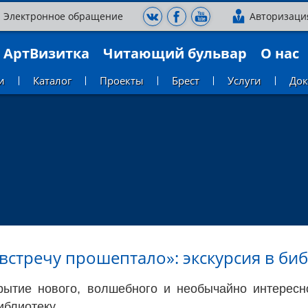
Электронное обращение
Авторизаци
АртВизитка
Читающий бульвар
О нас
и
Каталог
Проекты
Брест
Услуги
До
встречу прошептало»: экскурсия в би
рытие нового, волшебного и необычайно интересн
иблиотеку.