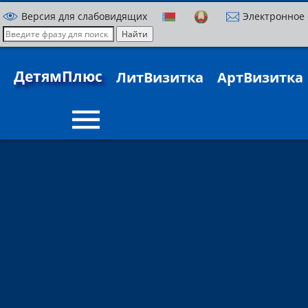
Версия для слабовидящих
Электронное
ДетямПлюс
ЛитВизитка
АртВизитка