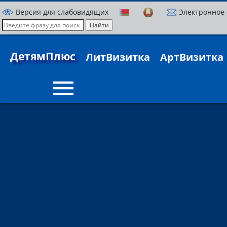
Версия для слабовидящих
Электронное
ДетямПлюс
ЛитВизитка
АртВизитка